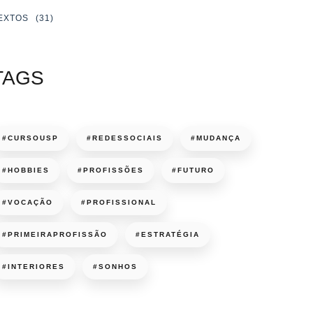
EXTOS
(31)
TAGS
#CURSOUSP
#REDESSOCIAIS
#MUDANÇA
#HOBBIES
#PROFISSÕES
#FUTURO
#VOCAÇÃO
#PROFISSIONAL
#PRIMEIRAPROFISSÃO
#ESTRATÉGIA
#INTERIORES
#SONHOS