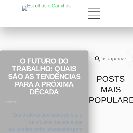
O FUTURO DO
TRABALHO: QUAIS
SÃO AS TENDÊNCIAS
POSTS
PARA A PRÓXIMA
MAIS
DÉCADA
POPULAR
TEXTOS
Quais são as profissões do futuro
na próxima década e que
habilidades serão necessárias para