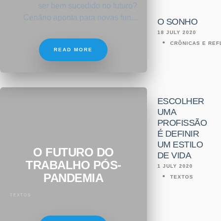
ser bem sucedido no futuro?
Cenário aponta para novas fun...
O SONHO
18 JULY 2020
CRÔNICAS E RE
READ MORE
ESCOLHER
UMA
PROFISSÃO
É DEFINIR
UM ESTILO
O FUTURO DO
DE VIDA
TRABALHO PÓS-
1 JULY 2020
PANDEMIA
TEXTOS
TEXTOS